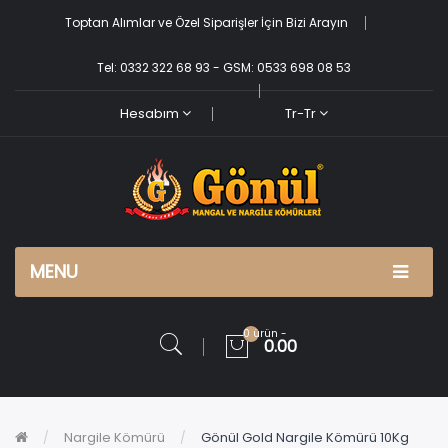
Toptan Alımlar ve Özel Siparişler İçin Bizi Arayın
Tel: 0332 322 68 93 - GSM: 0533 698 08 53
Hesabım
Tr-Tr
MENU
0 ürün -
0.00
Nargile Kömürü
Gönül Gold Nargile Kömürü 10Kg