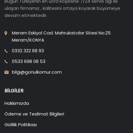
Bugün Türkiyenin en ücra köşesine 7/24 servis ağı ile
ulaşan firmamız , kalitesini ortaya koyarak büyümeye
devam etmektedir.
Meram Eskiyol Cad. Mahrukatcılar Sitesi No:25
Meram/KONYA
0332 322 68 93
0533 698 08 53
bilgi@gonulkomur.com
BILGILER
Hakkımızda
Ödeme ve Teslimat Bilgileri
Gizlilik Politikası